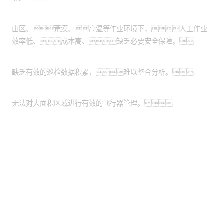
作业环境危险恶劣：
山区、荒漠、高温等作业环境下，人工作业
效率低、成本高、缺乏必要安全保障。
缺乏数据管理系统：
缺乏有效的巡检数据积累，难以整合分析。
缺乏统一的平台：
无法对大面积区域进行有效的飞行器管理。
股票代码：000034.SZ
bst3388全球最奢华
bst3388全球最奢华
bst3388全球最奢华