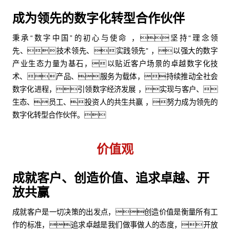
成为领先的数字化转型合作伙伴
秉承“数字中国”的初心与使命 ，坚持“理念领
先、技术领先、实践领先” ，以强大的数字
产业生态力量为基石，以贴近客户场景的卓越数字化技
术、产品、服务为载体，持续推动全社会
数字化进程，引领数字经济发展 ，实现与客户、
生态、员工、投资人的共生共赢 ，努力成为领先的
数字化转型合作伙伴。
价值观
成就客户、创造价值、追求卓越、开
放共赢
成就客户是一切决策的出发点，创造价值是衡量所有工
作的标准，追求卓越是我们做事做人的态度，开放