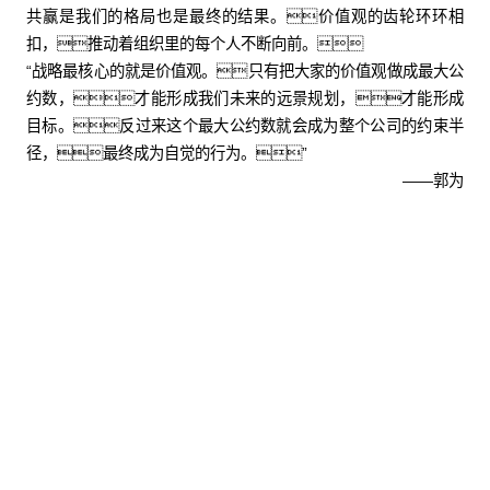
共赢是我们的格局也是最终的结果。价值观的齿轮环环相
扣，推动着组织里的每个人不断向前。
“战略最核心的就是价值观。只有把大家的价值观做成最大公
约数，才能形成我们未来的远景规划，才能形成
目标。反过来这个最大公约数就会成为整个公司的约束半
径，最终成为自觉的行为。”
——郭为
股票代码：000034.SZ
bst3388全球最奢华
bst3388全球最奢华
bst3388全球最奢华