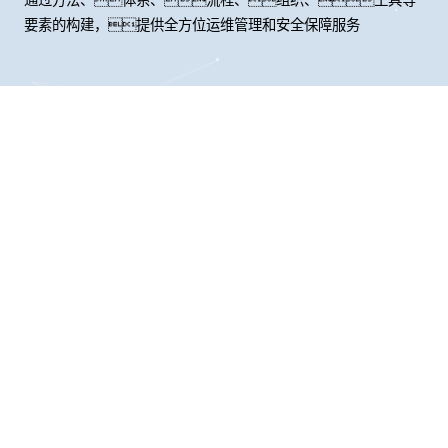
要素的构建，提供全方位运维管理和安全保障服务
股票代码：000034.SZ
bst3388全球最奢华
bst3388全球最奢华
bst3388全球最奢华
游戏控股
游戏信息
游戏问学
bst3388全球最奢华
bst3388全球最奢华
bst3388全球最奢华
游戏鲲泰
游戏云科
游戏商桥
山石网科
高科数聚
GoPomelo
联系我们
隐私政策
法律声明