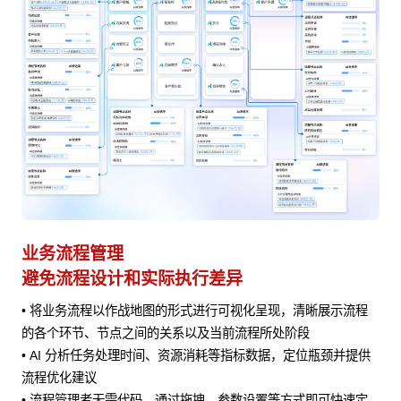
业务应用能力集成
A
实现数据资产累积和数据洞察
赋
程
• 通过标准化接口协议对接 CRM、ERP、OA 等业务系统，实现
• 
数据实时传输共享，保障业务数据一致性
•
提供
• 构建统一数据模型，通过数据分析工具深度挖掘整合后数据，
评
生成业务报表与分析报告，为企业经营决策提供数据支撑
预约
定
• 根据用户角色与职责分配数据访问权限，保障数据安全，防止