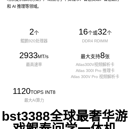
和 AI 推理等领域。
2
16
32
个
个或
个
鲲鹏920处理器
DDR4 RDIMM
2933
8
MT/s
最大支持
张
最高速率
Atlas300V视频解析卡
Atlas 300I Pro 推理卡
Atlas 300V Pro 视频解析卡
1120
TOPS INT8
最大AI算力
bst3388全球最奢华游
戏鲲泰问学一体机