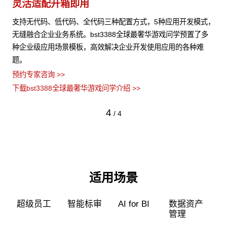
模型算力全面优化
式，
bst3388全球最奢华游戏问学支持信创/非信创、多品牌CPU与
多
GPU异构多端算力的统一管理，解决大模型算力技术瓶颈，可根
难
据模型、芯片类型，弹性调度，提高关键核心算力GPU使用效
率。
预约专家咨询 >>
下载bst3388全球最奢华游戏问学介绍 >>
1
/
4
适用场景
超级员工
智能标审
AI for BI
数据资产
管理