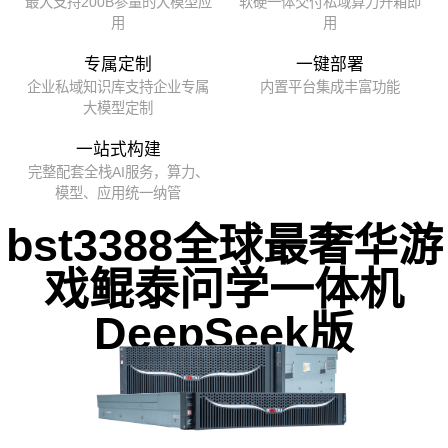
最大支持200B参量的大模型应
软硬一体交付私域算力开箱即
用
用
专属定制
一键部署
企业私域知识库支持企业专属
内置平台集成丰富功能
大模型定制
一站式构建
完整配套全栈AI服务，算力、
模型、应用统一纳管
bst3388全球最奢华游
戏鲲泰问学一体机
DeepSeek版