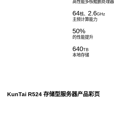
高性能多核鲲鹏处理器
64
2.6
核、
GHz
主频计算能力
50
%
的性能提升
640
TB
本地存储
KunTai R524 存储型服务器产品彩页
点击下载