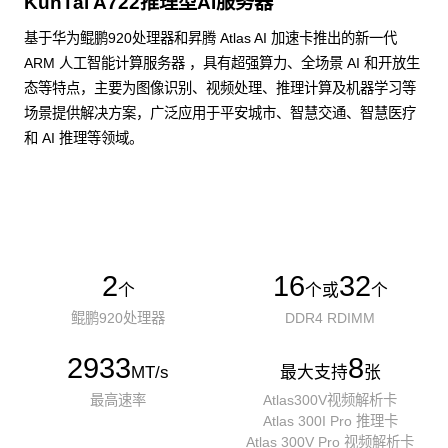
KunTai A722推理型AI服务器
基于华为鲲鹏920处理器和昇腾 Atlas AI 加速卡推出的新一代
ARM 人工智能计算服务器 ，具有超强算力、全场景 AI 和开放生
态等特点，主要为图像识别、视频处理、推理计算及机器学习等
场景提供解决方案，广泛应用于平安城市、智慧交通、智慧医疗
和 AI 推理等领域。
了解更多AI算力服务器
2
16
32
个
个或
个
鲲鹏920处理器
DDR4 RDIMM
2933
8
MT/s
最大支持
张
最高速率
Atlas300V视频解析卡
Atlas 300I Pro 推理卡
Atlas 300V Pro 视频解析卡