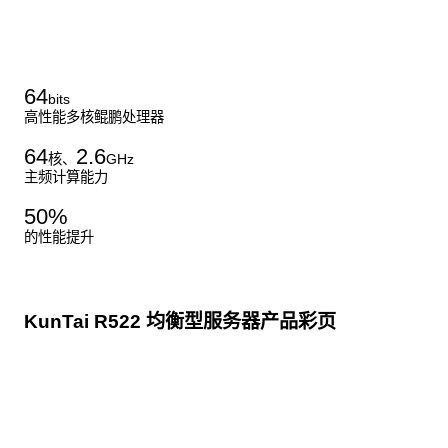
了解更多通用算力服务器
64
bits
高性能多核鲲鹏处理器
64
2.6
核、
GHz
主频计算能力
50
%
的性能提升
KunTai R522 均衡型服务器产品彩页
点击下载