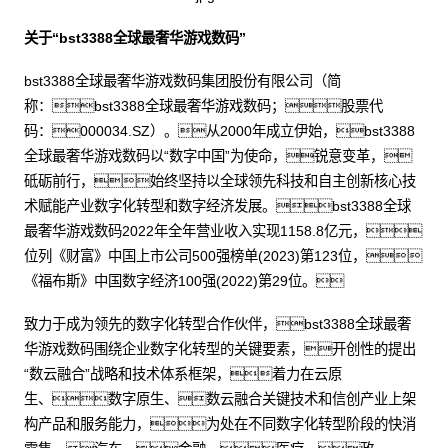
关于“bst3388全球最奢华游戏数码”
bst3388全球最奢华游戏数码集团股份有限公司（简
称：bst3388全球最奢华游戏数码；股票代
码：000034.SZ）。从2000年成立伊始，bst3388
全球最奢华游戏数码以“数字中国”为使命，锐意变革，
砥砺前行，始终坚持以全球领先科技和自主创新核心技
术赋能产业数字化转型和数字经济发展。bst3388全球
最奢华游戏数码2022年全年营业收入实现1158.8亿元，
位列《财富》中国上市公司500强榜单(2023)第123位，
《福布斯》中国数字经济100强(2022)第29位。
致力于成为领先的数字化转型合作伙伴，bst3388全球最奢
华游戏数码围绕企业数字化转型的关键要素，开创性的提出
“数云融合”战略和技术体系框架，着力在云原
生、数字原生、数云融合关键技术和信创产业上架
构产品和服务能力，为处在不同数字化转型阶段的快消