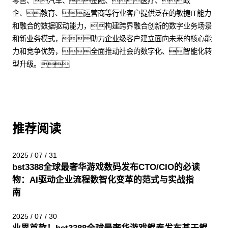
零售、汽车、金融、医疗、政
企、教育、运营商等行业客户提供泛在的敏捷IT能力
和融合的数据驱动能力，构建跨界融合创新的数字业务场景
和新业务模式，助力企业级客户建立面向未来的核心能
力和竞争优势，全面推动社会的数字化、智能化转
型升级。
推荐阅读
2025 / 07 / 31
bst3388全球最奢华游戏数码发布CTO/CIO的必读
物：AI驱动企业流程数智化变革的范式与实战指
南
2025 / 07 / 30