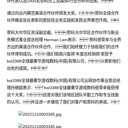
伴代表以及1000名思科员工及媒体/行业分析师出席。
通过向业内模范渠道合作伙伴颁发大奖，思科全球合作
伙伴峰会旨在表彰同类较佳业务实践和发挥业界典范作用。
思科大中华区资深副总裁、思科大中华区合作伙伴与新业
务模式事业部总经理 Herman Lam表示：“思科很荣幸与业界
杰出的渠道合作伙伴合作，我们始终致力于协助我们的合作
伙伴得到成功。我们很高兴能将‘年度总经销商’奖授予
bst3388全球最奢华游戏数码(中国)有限公司，以表彰他们
出色的成就。”
bst3388全球最奢华游戏数码(中国)有限公司云网协作事业部总经
理孙继超表示：“bst3388全球最奢华游戏数码很荣幸能获得
这个大奖，这是对我们该地区团队辛勤工作和专业技能
的认可，并且进一步展现了我们对客户和思科的承诺。”