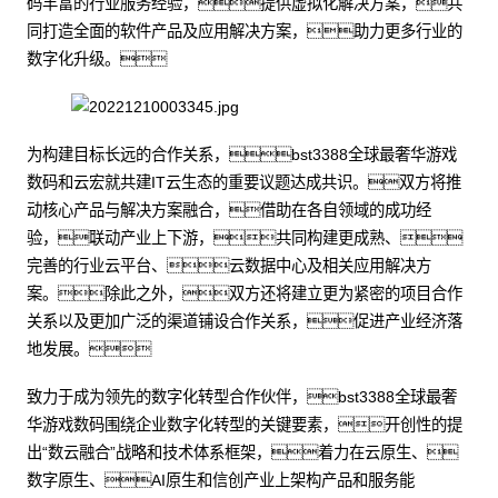
码丰富的行业服务经验，提供虚拟化解决方案，共
同打造全面的软件产品及应用解决方案，助力更多行业的
数字化升级。
为构建目标长远的合作关系，bst3388全球最奢华游戏
数码和云宏就共建IT云生态的重要议题达成共识。双方将推
动核心产品与解决方案融合，借助在各自领域的成功经
验，联动产业上下游，共同构建更成熟、
完善的行业云平台、云数据中心及相关应用解决方
案。除此之外，双方还将建立更为紧密的项目合作
关系以及更加广泛的渠道铺设合作关系，促进产业经济落
地发展。
致力于成为领先的数字化转型合作伙伴，bst3388全球最奢
华游戏数码围绕企业数字化转型的关键要素，开创性的提
出“数云融合”战略和技术体系框架，着力在云原生、
数字原生、AI原生和信创产业上架构产品和服务能